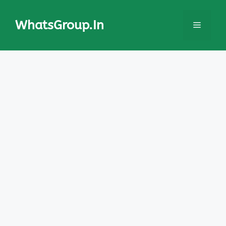
Skip
to
WhatsGroup.In
Menu
content