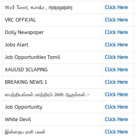
𝔐𝔭3 T̴𝔞𝔪𝔦𝔩, ԋ𝔦𝔫ԃι , ɱαʅαყαʅαɱ
Click Here
VRC OFFICIAL
Click Here
Daily Newspaper
Click Here
Jobs Alert
Click Here
Job Opportunities Tamil
Click Here
XAUUSD SCLAPING
Click Here
BREAKING NEWS 1
Click Here
பைத்தியங்கள் மாத்திரம் Join ஆகுங்கள்.-
Click Here
Job Opportunity
Click Here
White Devil
Click Here
இன்றைய ராசி பலன்
Click Here