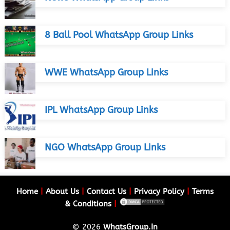
8 Ball Pool WhatsApp Group Links
WWE WhatsApp Group Links
IPL WhatsApp Group Links
NGO WhatsApp Group Links
Home
|
About Us
|
Contact Us
|
Privacy Policy
|
Terms
& Conditions
|
© 2026
WhatsGroup.In