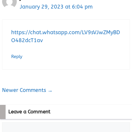
January 29, 2023 at 6:04 pm
https://chat.whatsapp.com/LV9sVJwZMyBD
O482dcT1av
Reply
Newer Comments →
Comment
navigation
Leave a Comment
Comment