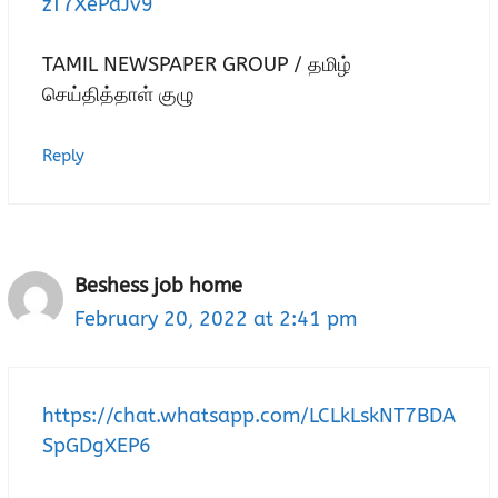
zT7XePaJv9
TAMIL NEWSPAPER GROUP / தமிழ்
செய்தித்தாள் குழு
Reply
Beshess job home
February 20, 2022 at 2:41 pm
https://chat.whatsapp.com/LCLkLskNT7BDA
SpGDgXEP6